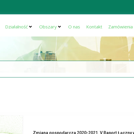
Działalność
Obszary
O nas
Kontakt
Zamówienia 
Zmiana gospodarcza 2020-2021. V Raport Łączny 