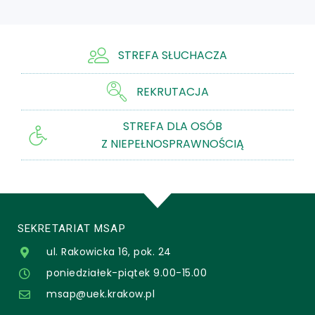
STREFA SŁUCHACZA
REKRUTACJA
STREFA DLA OSÓB
Z NIEPEŁNOSPRAWNOŚCIĄ
SEKRETARIAT MSAP
ul. Rakowicka 16, pok. 24
poniedziałek-piątek 9.00-15.00
msap@uek.krakow.pl