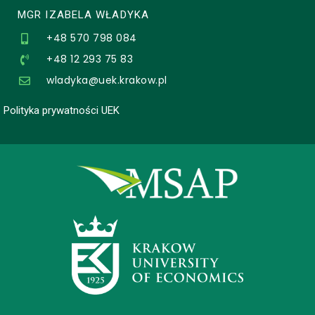
MGR IZABELA WŁADYKA
+48 570 798 084
+48 12 293 75 83
wladyka@uek.krakow.pl
Polityka prywatności UEK